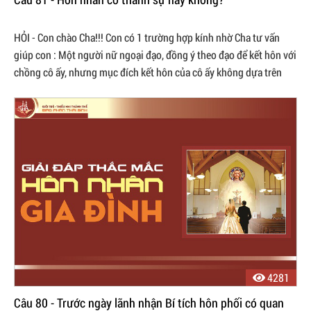
HỎI - Con chào Cha!!! Con có 1 trường hợp kính nhờ Cha tư vấn
giúp con : Một người nữ ngoại đạo, đồng ý theo đạo để kết hôn với
chồng cô ấy, nhưng mục đích kết hôn của cô ấy không dựa trên
tình yêu mà ...
4281
Câu 80 - Trước ngày lãnh nhận Bí tích hôn phối có quan