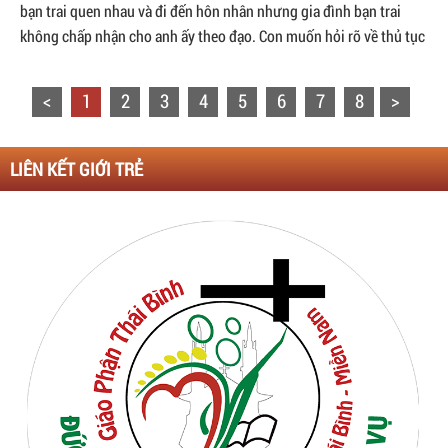
bạn trai quen nhau và đi đến hôn nhân nhưng gia đình bạn trai
không chấp nhận cho anh ấy theo đạo. Con muốn hỏi rõ về thủ tục
xin làm phép ...
<
1
2
3
4
5
6
7
8
>
LIÊN KẾT GIỚI TRẺ