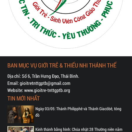
BAN MỤC VỤ GIỚI TRẺ & THIẾU NHI THÁNH THỂ
Địa chỉ: Số 6, Trần Hưng Đạo, Thái Bình.
Email: gioitretnttgptb@gmail.com
Website: www.gioitre-tnttgptb.org
TIN MỚI NHẤT
Ngày 03/05: Thánh Philipphê và Thánh Giacôbê, tông
đồ
Kinh thánh bằng hình: Chúa nhật 28 Thường niên năm