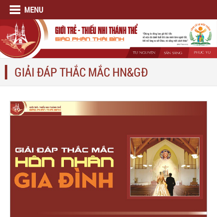
MENU
GIẢI ĐÁP THẮC MẮC HN&GĐ