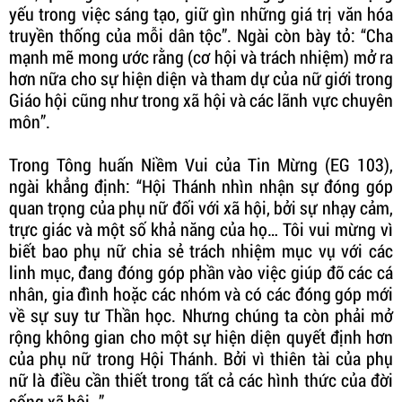
yếu trong việc sáng tạo, giữ gìn những giá trị văn hóa
truyền thống của mỗi dân tộc”. Ngài còn bày tỏ: “Cha
mạnh mẽ mong ước rằng (cơ hội và trách nhiệm) mở ra
hơn nữa cho sự hiện diện và tham dự của nữ giới trong
Giáo hội cũng như trong xã hội và các lãnh vực chuyên
môn”.
Trong Tông huấn Niềm Vui của Tin Mừng (EG 103),
ngài khẳng định: “Hội Thánh nhìn nhận sự đóng góp
quan trọng của phụ nữ đối với xã hội, bởi sự nhạy cảm,
trực giác và một số khả năng của họ… Tôi vui mừng vì
biết bao phụ nữ chia sẻ trách nhiệm mục vụ với các
linh mục, đang đóng góp phần vào việc giúp đỡ các cá
nhân, gia đình hoặc các nhóm và có các đóng góp mới
về sự suy tư Thần học. Nhưng chúng ta còn phải mở
rộng không gian cho một sự hiện diện quyết định hơn
của phụ nữ trong Hội Thánh. Bởi vì thiên tài của phụ
nữ là điều cần thiết trong tất cả các hình thức của đời
sống xã hội…”.