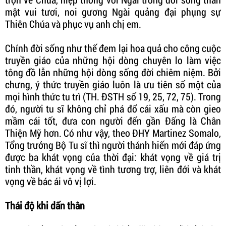
mật vui tươi, noi gương Ngài quảng đại phụng sự
Thiên Chúa và phục vụ anh chị em.
Chính đời sống như thế đem lại hoa quả cho công cuộc
truyền giáo của những hội dòng chuyên lo làm việc
tông đồ lẫn những hội dòng sống đời chiêm niệm. Bởi
chưng, ý thức truyền giáo luôn là ưu tiên số một của
mọi hình thức tu trì (TH. ĐSTH số 19, 25, 72, 75). Trong
đó, người tu sĩ không chỉ phá đổ cái xấu mà còn gieo
mầm cái tốt, đưa con người đến gần Đấng là Chân
Thiện Mỹ hơn. Có như vậy, theo ĐHY Martinez Somalo,
Tổng trưởng Bộ Tu sĩ thì người thánh hiến mới đáp ứng
được ba khát vọng của thời đại: khát vọng về giá trị
tinh thần, khát vọng về tình tương trợ, liên đới và khát
vọng về bác ái vô vị lợi.
Thái độ khi dấn thân