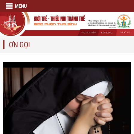
MENU
ƠN GỌI