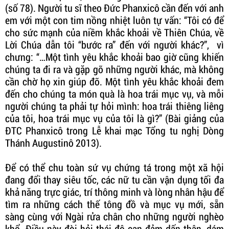
(số 78). Người tu sĩ theo Đức Phanxicô cần đến với anh
em với một con tim nồng nhiệt luôn tự vấn: “Tôi có để
cho sức mạnh của niềm khắc khoải về Thiên Chúa, về
Lời Chúa dẫn tôi “bước ra” đến với người khác?”, vì
chưng: “…Một tình yêu khắc khoải bao giờ cũng khiến
chúng ta đi ra và gặp gỡ những người khác, mà không
cần chờ họ xin giúp đỡ. Một tình yêu khắc khoải đem
đến cho chúng ta món quà là hoa trái mục vụ, và mỗi
người chúng ta phải tự hỏi mình: hoa trái thiêng liêng
của tôi, hoa trái mục vụ của tôi là gì?” (Bài giảng của
ĐTC Phanxicô trong Lễ khai mạc Tổng tu nghị Dòng
Thánh Augustinô 2013).
Để có thể chu toàn sứ vụ chứng tá trong một xã hội
đang đổi thay siêu tốc, các nữ tu cần vận dụng tối đa
khả năng trực giác, trí thông minh và lòng nhân hậu để
tìm ra những cách thế tông đồ và mục vụ mới, sẵn
sàng cùng với Ngài rửa chân cho những người nghèo
khổ. Điều này đòi hỏi thái độ can đảm dấn thân, dám