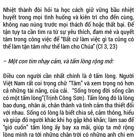
Nhiệt thành đòi hỏi ta học cách giữ vững bầu nhiệt
huyết trong mọi tình huống và kiên trì cho đến cùng,
không nao núng trước mọi thách đố hoặc thất bại. Để
tận tụy ta cần tìm ra từ sự yêu thích, đam mê và quyết
tâm trong công việc để “Bất cứ làm việc gì ta cũng có
thể làm tận tâm như thể làm cho Chúa” (Cl 3, 23)
–
Một con tim nhạy cảm, và tấm lòng rộng mở:
Điều con người cần nhất chính là ở tấm lòng. Người
Việt Nam rất coi trọng chữ “Tâm” và xem trọng nó hơn
cả những tài năng, của cải. “Sống trong đời sống cần
có một tấm lòng”(Trịnh Công Sơn). Tấm lòng đó là lòng
bao dung, nhân ái, chân thành và tình cảm tha thiết đối
với nhau. Sống có lòng là biết chia sẻ, cảm thông, hiểu
và giúp đỡ người khác khi họ gặp khó khăn; làm sao để
“gió cuốn” tấm lòng ấy bay xa mãi, giúp ta mở rộng
lòng mình ra tới những chân trời có những anh chị em