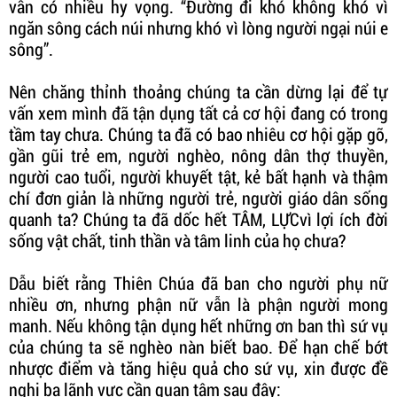
vẫn có nhiều hy vọng. “Đường đi khó không khó vì
ngăn sông cách núi nhưng khó vì lòng người ngại núi e
sông”.
Nên chăng thỉnh thoảng chúng ta cần dừng lại để tự
vấn xem mình đã tận dụng tất cả cơ hội đang có trong
tầm tay chưa. Chúng ta đã có bao nhiêu cơ hội gặp gỡ,
gần gũi trẻ em, người nghèo, nông dân thợ thuyền,
người cao tuổi, người khuyết tật, kẻ bất hạnh và thậm
chí đơn giản là những người trẻ, người giáo dân sống
quanh ta? Chúng ta đã dốc hết TÂM, LỰCvì lợi ích đời
sống vật chất, tinh thần và tâm linh của họ chưa?
Dẫu biết rằng Thiên Chúa đã ban cho người phụ nữ
nhiều ơn, nhưng phận nữ vẫn là phận người mong
manh. Nếu không tận dụng hết những ơn ban thì sứ vụ
của chúng ta sẽ nghèo nàn biết bao. Để hạn chế bớt
nhược điểm và tăng hiệu quả cho sứ vụ, xin được đề
nghị ba lãnh vực cần quan tâm sau đây: