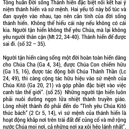
Tông huấn Đời sống Thánh hiến đặc biệt nối kết hai ý
niệm thánh hiến và sứ mệnh. Hai yếu tố này bổ túc và
đan quyện vào nhau, tạo nên căn tính của đời sống
thánh hiến. Không thể hiểu cái này nếu không có cái
kia. Người tận hiến không thể yêu Chúa, mà lại không
yêu người thân cận (Mt 22, 34-40). Thánh hiến để được
sai đi. (số 32 – 35).
Người tận hiến càng sống một đời hoàn toàn hiến dâng
cho Chúa Cha (Ga 4, 34), được Chúa Con chiếm hữu
(Ga 15, 16), được tác động bởi Chúa Thánh Thần (Lc
24, 49), thì càng cộng tác hữu hiệu vào sứ mệnh của
Chúa Kitô (Ga 20, 21) và góp phần đặc biệt vào việc
canh tân thế giới”. (số 25) Những người tận hiến luôn
phải nuôi dưỡng ngọn lửa nhiệt thành truyền giáo.
Lòng nhiệt thành đó phải đến do “Tình yêu Chúa Kitô
thúc bách” (2 Cr 5, 14), vì sứ mệnh của thánh hiến là
hoạt động khắp nơi trên trái đất để củng cố và mở rộng
nước Chúa mọi nơi, cả những nơi xa xôi hẻo lánh nhất”.