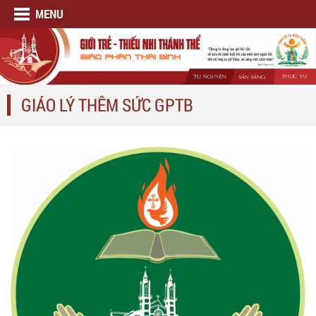
MENU
GIÁO LÝ THÊM SỨC GPTB