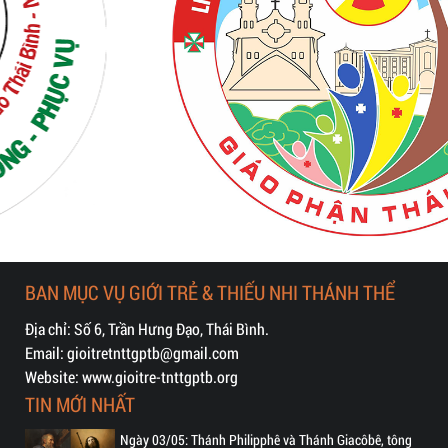
BAN MỤC VỤ GIỚI TRẺ & THIẾU NHI THÁNH THỂ
Địa chỉ: Số 6, Trần Hưng Đạo, Thái Bình.
Email: gioitretnttgptb@gmail.com
Website: www.gioitre-tnttgptb.org
TIN MỚI NHẤT
Ngày 03/05: Thánh Philipphê và Thánh Giacôbê, tông