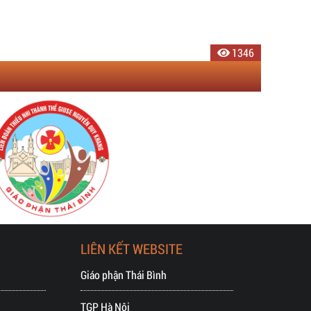
1662
2285
1649
1452
1541
1346
LIÊN KẾT WEBSITE
Giáo phận Thái Bình
TGP Hà Nội