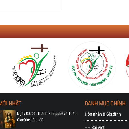
 MỚI NHẤT
DANH MỤC CHÍNH
Ngày 03/05: Thánh Philipphê và Thánh
Hôn nhân & Gia đình
Giacôbê, tông đồ
---- Bài viết