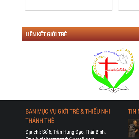
LIÊN KẾT GIỚI TRẺ
BAN MỤC VỤ GIỚI TRẺ & THIẾU NHI
TIN
THÁNH THỂ
Địa chỉ: Số 6, Trần Hưng Đạo, Thái Bình.