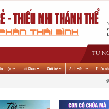
iáo phận
Lời Chúa
Giới trẻ
Sinh viên
Thiếu nh