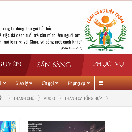
i
Giáo lý
Ơn gọi
Phụng vụ
TRANG CHỦ
AUDIO
THÁNH CA TỔNG HỢP