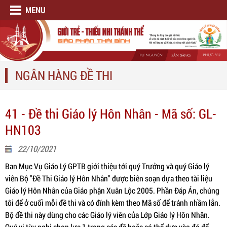
MENU
NGÂN HÀNG ĐỀ THI
41 - Đề thi Giáo lý Hôn Nhân - Mã số: GL-
HN103
22/10/2021
Ban Mục Vụ Giáo Lý GPTB giới thiệu tới quý Trưởng và quý Giáo lý
viên Bộ "Đề Thi Giáo lý Hôn Nhân" được biên soạn dựa theo tài liệu
Giáo lý Hôn Nhân của Giáo phận Xuân Lộc 2005. Phần Đáp Án, chúng
tôi để ở cuối mỗi đề thi và có đính kèm theo Mã số để tránh nhầm lẫn.
Bộ đề thi này dùng cho các Giáo lý viên của Lớp Giáo lý Hôn Nhân.
Quý vị tùy nghi chọn lựa 1 trong các đề hoặc có thể dựa vào đó để