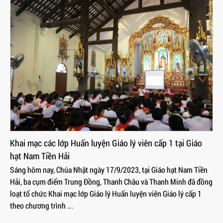
Ban Giáo lý Đức Tin GPTB - Thời Biểu cho Chương trình
Huấn luyện Giáo lý viên cấp I
Kính thưa quý Cha, quý tu sĩ và các học viên, như kế hoạch của
Ban Giáo lý Đức tin đã được Đức Cha Đa Minh - Bề trên giáo phận
và Ban Tư vấn thông qua, vào sáng Chúa Nhật, ngày 17/9/2023 tới
đây, Ban Giáo ...